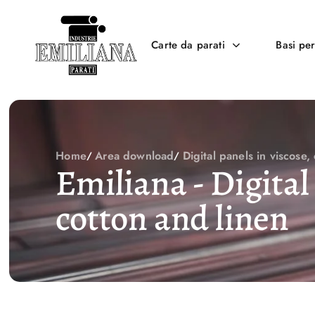
Carte da parati
Basi per
Home
Area download
Digital panels in viscose,
Emiliana - Digital
cotton and linen