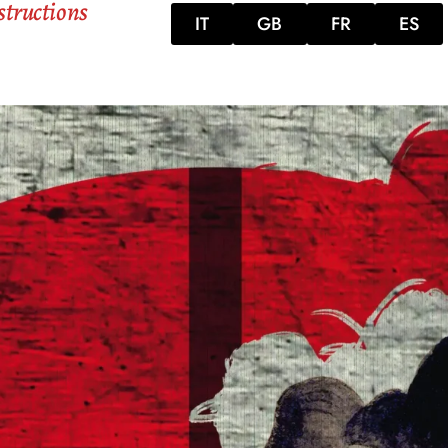
structions
IT
GB
FR
ES