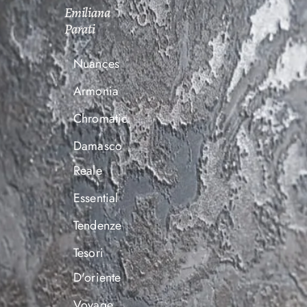
Emiliana
Parati
Nuances
Armonia
Chromatic
Damasco
Reale
Essential
Tendenze
Tesori
D'oriente
Voyage