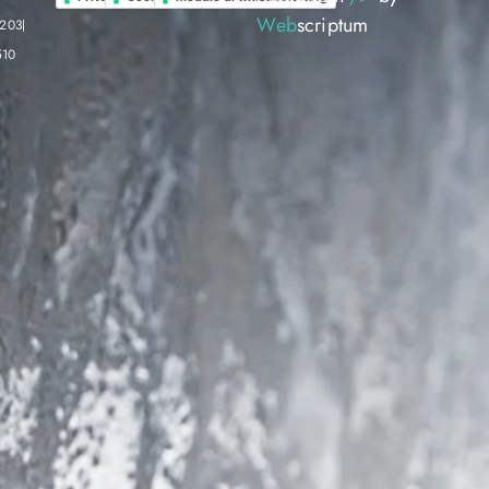
Web
scriptum
0203
510