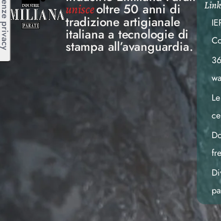
Link 
oltre 50 anni di
unisce
tradizione artigianale
IE
italiana a tecnologie di
Co
stampa all’avanguardia.
36
wa
Le
ce
D
fr
Di
pa