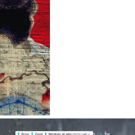
Made with
/>
by
Privacy Policy
Cookie Policy
Modulo di whistleblowing