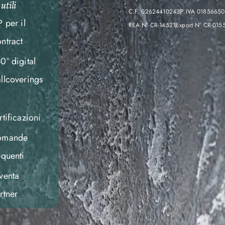
utili
C.F. 02624410243
P.IVA 0185665
P per il
REA N° CR-14521
Export N° CR-015
ntract
0° digital
llcoverings
rtificazioni
omande
equenti
venta
rtner