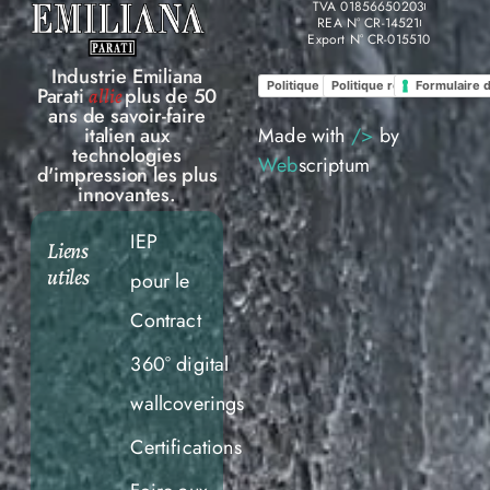
TVA 01856650203
REA N° CR-14521
Export N° CR-015510
Industrie Emiliana
Politique de confidentialité
Politique relative aux Coo
Formulaire 
Parati
plus de 50
allie
ans de savoir-faire
Made with
/>
by
italien aux
technologies
Web
scriptum
d'impression les plus
innovantes.
IEP
Liens
utiles
pour le
Contract
360° digital
wallcoverings
Certifications