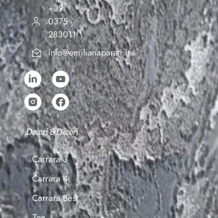
+39
0375
283011
info@emilianaparati.it
Decori & Decori
Carrara 3
Carrara 4
Carrara Best
Zen