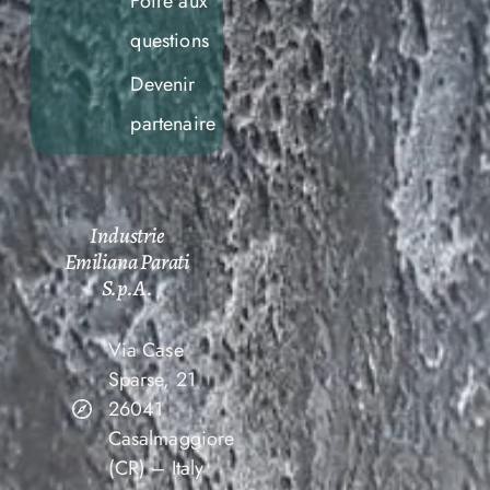
Foire aux
questions
Devenir
partenaire
Industrie
Emiliana Parati
S.p.A.
Via Case
Sparse, 21
26041
Casalmaggiore
(CR) – Italy