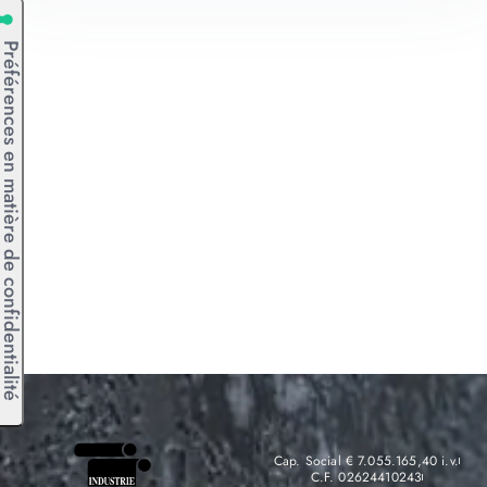
Cap. Social € 7.055.165,40 i.v.
C.F. 02624410243