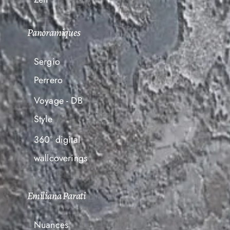
Panoramiques
Sergio
Perrero
Voyage - DB
Style
360° digital
wallcoverings
Emiliana Parati
Nuances