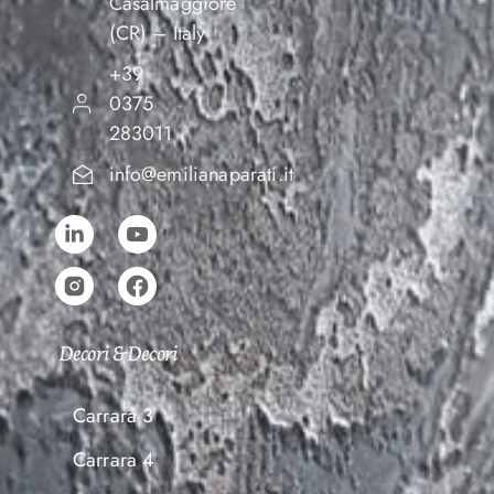
Casalmaggiore
(CR) – Italy
+39
0375
283011
info@emilianaparati.it
Decori & Decori
Carrara 3
Carrara 4