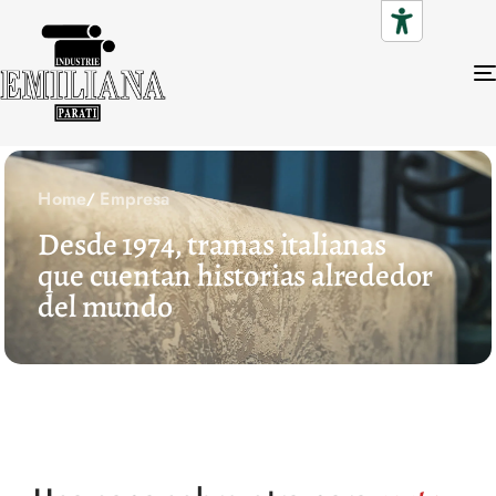
Home
Empresa
Desde 1974, tramas italianas
que cuentan historias alrededor
del mundo