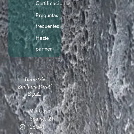
Certificaciones
Preguntas
frecuentes
Hazte
partner
Industrie
Emiliana Parati
S.p.A.
Via Case
Sparse, 21
26041