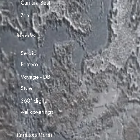
Carrara Best
Zen
Murales
Sergio
Perrero
Voyage - DB
Style
360° digital
wallcoverings
Emiliana Parati