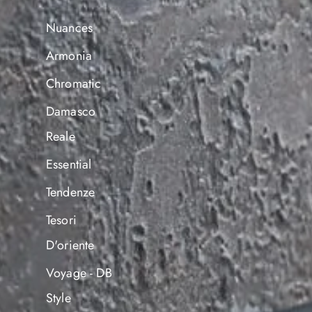
Nuances
Armonia
Chromatic
Damasco
Reale
Essential
Tendenze
Tesori
D'oriente
Voyage - DB
Style