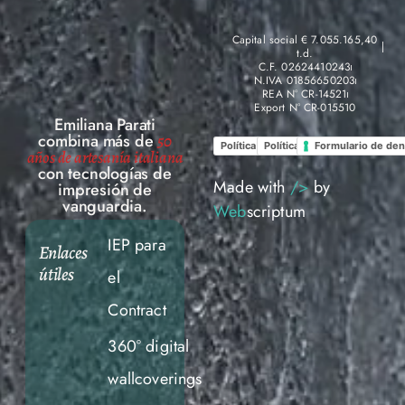
Capital social € 7.055.165,40
t.d.
C.F. 02624410243
N.IVA 01856650203
REA N° CR-14521
Export N° CR-015510
Emiliana Parati
combina más de
50
Política de Privacidad
Política de Cookies
Formulario de den
años de artesanía italiana
con tecnologías de
Made with
/>
by
impresión de
vanguardia.
Web
scriptum
IEP para
Enlaces
útiles
el
Contract
360° digital
wallcoverings