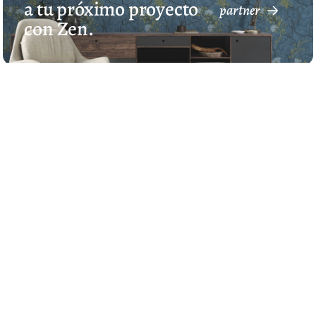
a tu próximo proyecto
partner
con Zen.
Previous
Next
Carrara 3
Sergio Perrero
Capital social € 7.055.165,40
t.d.
C.F. 02624410243
N.IVA 01856650203
REA N° CR-14521
Export N° CR-015510
Emiliana Parati
combina más de
50