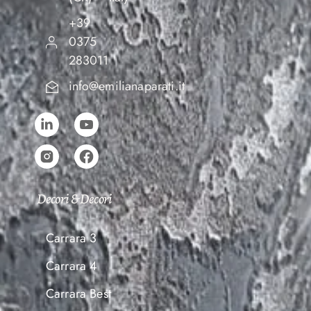
+39
0375
283011
info@emilianaparati.it
Decori & Decori
Carrara 3
Carrara 4
Carrara Best