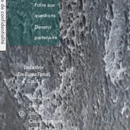
Foire aux
questions
Devenir
partenaire
Industrie
Emiliana Parati
S.p.A.
Via Case
Sparse, 21
26041
Casalmaggiore
(CR) – Italy