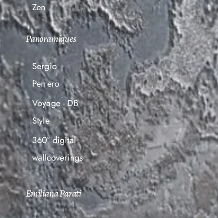
Zen
Panoramiques
Sergio
Perrero
Voyage - DB
Style
360° digital
wallcoverings
Emiliana Parati