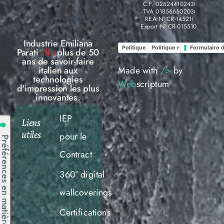
C.F. 02624410243
TVA 01856650203
REA N° CR-14521
Export N° CR-015510
Industrie Emiliana
Politique de confidentialité
Politique relative aux Coo
Formulaire 
Parati
plus de 50
allie
ans de savoir-faire
Made with
/>
by
italien aux
technologies
Web
scriptum
d'impression les plus
innovantes.
IEP
Liens
utiles
pour le
Contract
360° digital
wallcoverings
Certifications